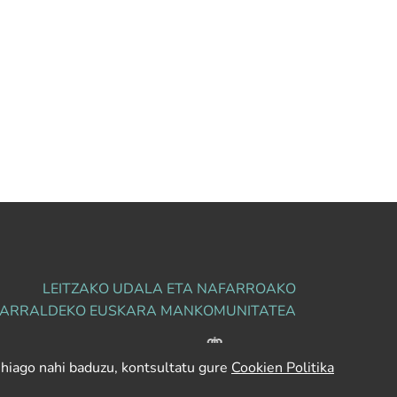
LEITZAKO UDALA
ETA
NAFARROAKO
PARRALDEKO EUSKARA MANKOMUNITATEA
LAGUNTZAILEA
gehiago nahi baduzu, kontsultatu gure
Cookien Politika