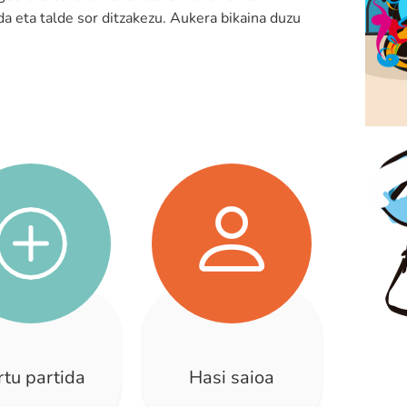
ida eta talde sor ditzakezu. Aukera bikaina duzu
rtu partida
Hasi saioa