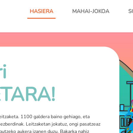
HASIERA
MAHAI-JOKOA
S
i
ETARA!
eitzaketa. 1100 galdera baino gehiago, eta
 ezberdinak. Leitzaketan jokatuz, ongi pasatzeaz
gutzeko aukera izanen duzu. Bakarka nahiz