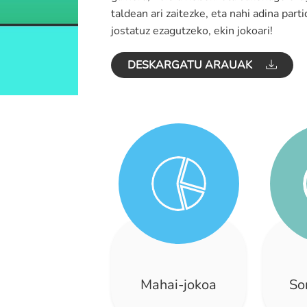
taldean ari zaitezke, eta nahi adina part
jostatuz ezagutzeko, ekin jokoari!
DESKARGATU ARAUAK
Mahai-jokoa
So