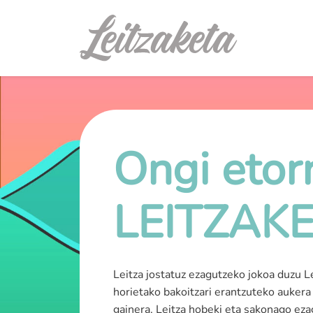
Ongi etorr
LEITZAK
Leitza jostatuz ezagutzeko jokoa duzu L
horietako bakoitzari erantzuteko aukera
gainera, Leitza hobeki eta sakonago eza