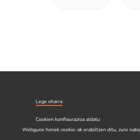
Lege oharra
Cookien konfigurazioa aldatu
Webgune honek cookie-ak erabiltzen ditu, zure nabiga