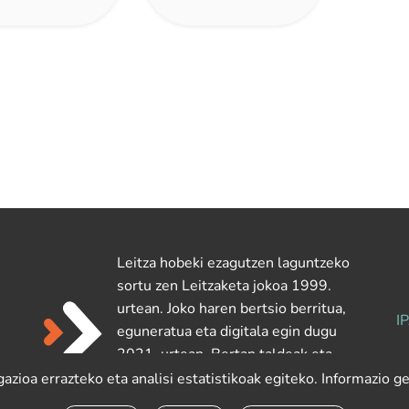
Leitza hobeki ezagutzen laguntzeko
sortu zen Leitzaketa jokoa 1999.
urtean. Joko haren bertsio berritua,
I
eguneratua eta digitala egin dugu
2021. urtean. Bertan taldeak eta
partidak sortu eta sailkapenak ikus
zioa errazteko eta analisi estatistikoak egiteko. Informazio 
ditzakezu.